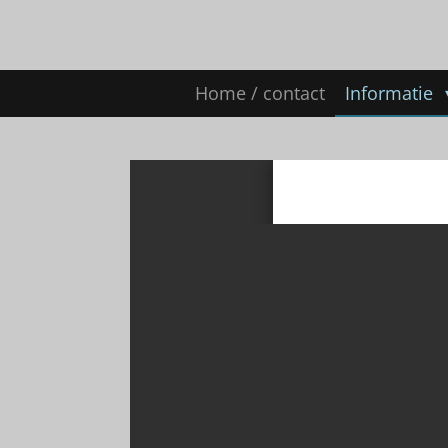
Ga
direct
naar
de
Home / contact
Informatie
hoofdinhoud