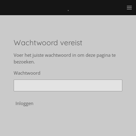
.
Ga
direct
naar
de
hoofdinhoud
Wachtwoord vereist
Voer het juiste wachtwoord in om deze pagina te
bezoeken.
Wachtwoord
Inloggen