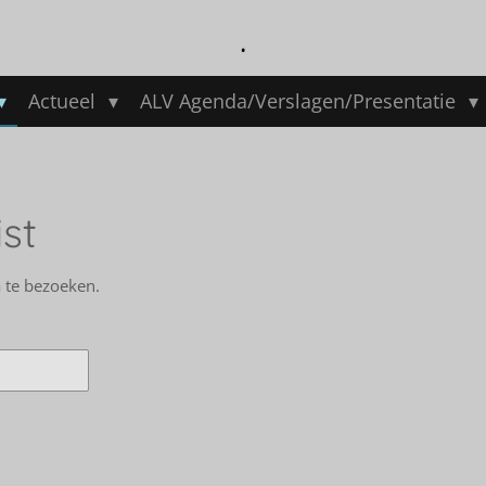
.
Actueel
ALV Agenda/Verslagen/Presentatie
st
 te bezoeken.