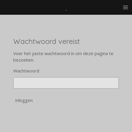
.
Ga
direct
naar
de
hoofdinhoud
Wachtwoord vereist
Voer het juiste wachtwoord in om deze pagina te
bezoeken.
Wachtwoord
Inloggen